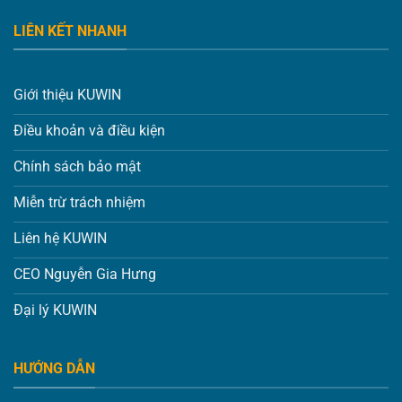
LIÊN KẾT NHANH
Giới thiệu KUWIN
Điều khoản và điều kiện
Chính sách bảo mật
Miễn trừ trách nhiệm
Liên hệ KUWIN
CEO Nguyễn Gia Hưng
Đại lý KUWIN
HƯỚNG DẪN