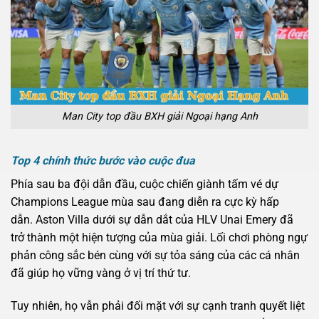
Man City top đầu BXH giải Ngoại hạng Anh
Top 4 chính thức bước vào cuộc đua
Phía sau ba đội dẫn đầu, cuộc chiến giành tấm vé dự
Champions League mùa sau đang diễn ra cực kỳ hấp
dẫn.
Aston Villa dưới sự dẫn dắt của HLV Unai Emery đã
trở thành một hiện tượng của mùa giải. Lối chơi phòng ngự
phản công sắc bén cùng với sự tỏa sáng của các cá nhân
đã giúp họ vững vàng ở vị trí thứ tư.
Tuy nhiên, họ vẫn phải đối mặt với sự cạnh tranh quyết liệt