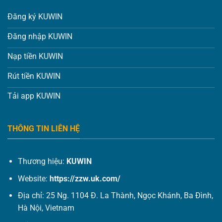
Đăng ký KUWIN
Đăng nhập KUWIN
Nạp tiền KUWIN
Rút tiền KUWIN
Tải app KUWIN
THÔNG TIN LIÊN HỆ
Thương hiệu:
KUWIN
Website:
https://zzw.uk.com/
Địa chỉ: 25 Ng. 1104 Đ. La Thành, Ngọc Khánh, Ba Đình,
Hà Nội, Vietnam