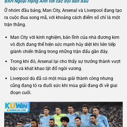
BXH Ngoại Hạng Anh với các đội dẫn đầu
Ở nhóm đầu bảng, Man City, Arsenal và Liverpool đang tạo
ra cuộc đua song mã, với khoảng cách điểm số chỉ là một
trận thắng.
Man City với kinh nghiệm, bản lĩnh của nhà đương kim
vô địch đang thể hiện sức mạnh hủy diệt khi liên tiếp
giành chiến thắng trong những trận đấu gần đây.
Trong khi đó, Arsenal lại cho thấy sự trưởng thành vượt
bậc và khát khao lật đổ ngôi vương.
Liverpool dù đã có một mùa giải thành công nhưng
cũng đang tỏ ra đuối sức khi mùa giải đang đi về giai
đoạn cuối.