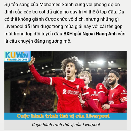
Sự tỏa sáng của Mohamed Salah cùng với phong độ ổn
định của các trụ cột đã giúp họ duy trì vị thế ở top đầu. Dù
có thể không giành được chức vô địch, nhưng những gì
Liverpool đã làm được trong mùa giải này với cái tên góp
mặt trong top đội tuyển đầu
BXH giải Ngoại Hạng Anh
vẫn
là câu chuyện đáng ngưỡng mộ.
Cuộc hành trình thú vị của Liverpool