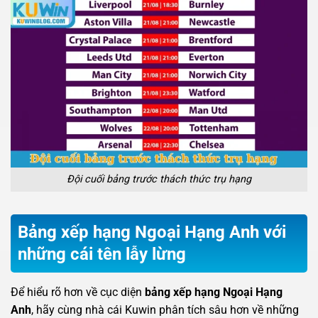
Đội cuối bảng trước thách thức trụ hạng
Bảng xếp hạng Ngoại Hạng Anh với
những cái tên lẫy lừng
Để hiểu rõ hơn về cục diện
bảng xếp hạng Ngoại Hạng
Anh
, hãy cùng nhà cái Kuwin phân tích sâu hơn về những