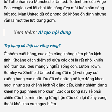
từ Tottenham và Manchester United. Tottenham của Ange
Postecoglou với lối chơi tấn công đẹp mắt luôn sẵn sàng
bứt tốc.
Man United dù có phong độ không ổn định nhưng
vẫn là một thế lực đáng gờm.
Xem thêm:
AI tạo nội dung
Trụ hạng có thật sự vững vàng?
Ở nhóm cuối bảng, cục diện cũng không kém phần kịch
tính. Khoảng cách điểm số giữa các đội là rất nhỏ, khiến
mỗi trận đấu đều mang ý nghĩa sống còn. Luton Town,
Burnley và Sheffield United đang đối mặt với nguy cơ
xuống hạng cao nhất. Dù đã có những nỗ lực đáng khen
ngợi, nhưng sự chênh lệch về đẳng cấp, kinh nghiệm đang
khiến họ gặp nhiều khó khăn. Các đội bóng này sẽ phải
chiến đấu hết mình trong từng trận đấu còn lại để hy vọng
thoát khỏi khu vực nguy hiểm.