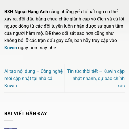
BXH Ngoại Hạng Anh
cùng những yếu tố bất ngờ có thể
xảy ra, đội đầu bảng chưa chắc giành cúp vô địch và cú lội
ngược dòng từ các đội tuyển luôn nhận được sự quan tâm
của người hâm mộ. Để theo dõi sát sao hơn cũng như
không bỏ lỡ các trận đấu gay cấn, bạn hãy truy cập vào
Kuwin
ngay hôm nay nhé.
AI tạo nội dung – Công nghệ
Tin tức thời tiết – Kuwin cập
mới cập nhật tại nhà cái
nhật nhanh, dự báo chính
Kuwin
xác
BÀI VIẾT GẦN ĐÂY