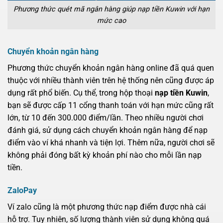
Phương thức quét mã ngân hàng giúp nạp tiền Kuwin với hạn
mức cao
Chuyển khoản ngân hàng
Phương thức chuyển khoản ngân hàng online đã quá quen
thuộc với nhiều thành viên trên hệ thống nên cũng được áp
dụng rất phổ biến. Cụ thể, trong hộp thoại
nạp tiền Kuwin
,
bạn sẽ được cấp 11 cổng thanh toán với hạn mức cũng rất
lớn, từ 10 đến 300.000 điểm/lần.
Theo nhiều người chơi
đánh giá, sử dụng cách chuyển khoản ngân hàng để nạp
điểm vào ví khá nhanh và tiện lợi. Thêm nữa, người chơi sẽ
không phải đóng bất kỳ khoản phí nào cho mỗi lần nạp
tiền.
ZaloPay
Ví zalo cũng là một phương thức nạp điểm được nhà cái
hỗ trợ. Tuy nhiên, số lượng thành viên sử dụng không quá