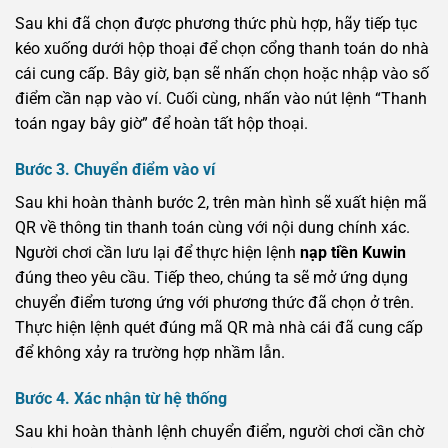
Sau khi đã chọn được phương thức phù hợp, hãy tiếp tục
kéo xuống dưới hộp thoại để chọn cổng thanh toán do nhà
cái cung cấp. Bây giờ, bạn sẽ nhấn chọn hoặc nhập vào số
điểm cần nạp vào ví. Cuối cùng, nhấn vào nút lệnh “Thanh
toán ngay bây giờ” để hoàn tất hộp thoại.
Bước 3. Chuyển điểm vào ví
Sau khi hoàn thành bước 2, trên màn hình sẽ xuất hiện mã
QR về thông tin thanh toán cùng với nội dung chính xác.
Người chơi cần lưu lại để thực hiện lệnh
nạp tiền Kuwin
đúng theo yêu cầu.
Tiếp theo, chúng ta sẽ mở ứng dụng
chuyển điểm tương ứng với phương thức đã chọn ở trên.
Thực hiện lệnh quét đúng mã QR mà nhà cái đã cung cấp
để không xảy ra trường hợp nhầm lẫn.
Bước 4. Xác nhận từ hệ thống
Sau khi hoàn thành lệnh chuyển điểm, người chơi cần chờ