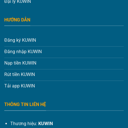
Đại lý KUWIN
HƯỚNG DẪN
Đăng ký KUWIN
Đăng nhập KUWIN
Nạp tiền KUWIN
Rút tiền KUWIN
Tải app KUWIN
THÔNG TIN LIÊN HỆ
Thương hiệu:
KUWIN