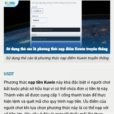
Sử dụng thẻ cào là phương thức nạp điểm Kuwin truyền thống
USDT
Phương thức
nạp tiền Kuwin
này khá đặc biệt vì người chơi
bắt buộc phải sở hữu loại ví có thể chứa đơn vị tiền tệ này.
Thành viên sẽ được cung cấp 1 cổng thanh toán để thực
hiện lệnh và quét mã cho quy trình nạp tiền.
Ưu điểm của
người chơi khi lựa chọn phương thức này là có thể nạp với