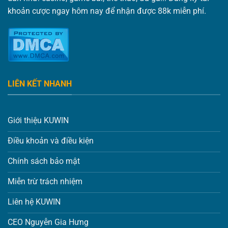
khoản cược ngay hôm nay để nhận được 88k miễn phí.
LIÊN KẾT NHANH
Giới thiệu KUWIN
Điều khoản và điều kiện
Chính sách bảo mật
Miễn trừ trách nhiệm
Liên hệ KUWIN
CEO Nguyễn Gia Hưng