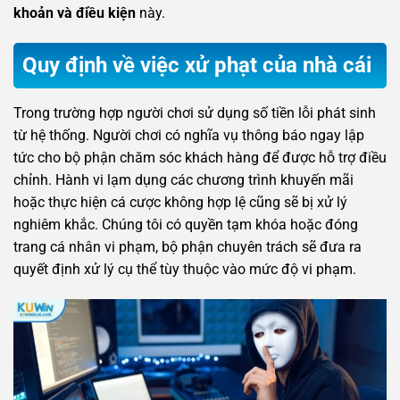
khoản và điều kiện
này.
Quy định về việc xử phạt của nhà cái
Trong trường hợp người chơi sử dụng số tiền lỗi phát sinh
từ hệ thống. Người chơi có nghĩa vụ thông báo ngay lập
tức cho bộ phận chăm sóc khách hàng để được hỗ trợ điều
chỉnh.
Hành vi lạm dụng các chương trình khuyến mãi
hoặc thực hiện cá cược không hợp lệ cũng sẽ bị xử lý
nghiêm khắc. Chúng tôi có quyền tạm khóa hoặc đóng
trang cá nhân vi phạm, bộ phận chuyên trách sẽ đưa ra
quyết định xử lý cụ thể tùy thuộc vào mức độ vi phạm.