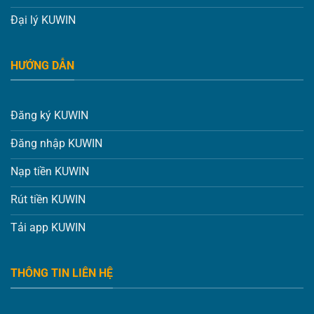
Đại lý KUWIN
HƯỚNG DẪN
Đăng ký KUWIN
Đăng nhập KUWIN
Nạp tiền KUWIN
Rút tiền KUWIN
Tải app KUWIN
THÔNG TIN LIÊN HỆ