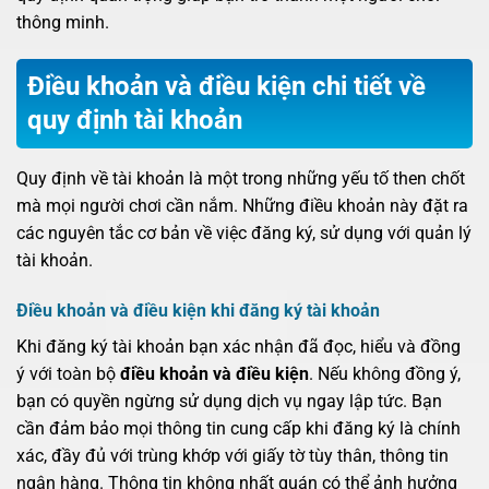
thông minh.
Điều khoản và điều kiện chi tiết về
quy định tài khoản
Quy định về tài khoản là một trong những yếu tố then chốt
mà mọi người chơi cần nắm. Những điều khoản này đặt ra
các nguyên tắc cơ bản về việc đăng ký, sử dụng với quản lý
tài khoản.
Điều khoản và điều kiện khi đăng ký tài khoản
Khi đăng ký tài khoản bạn xác nhận đã đọc, hiểu và đồng
ý với toàn bộ
điều khoản và điều kiện
. Nếu không đồng ý,
bạn có quyền ngừng sử dụng dịch vụ ngay lập tức.
Bạn
cần đảm bảo mọi thông tin cung cấp khi đăng ký là chính
xác, đầy đủ với trùng khớp với giấy tờ tùy thân, thông tin
ngân hàng. Thông tin không nhất quán có thể ảnh hưởng