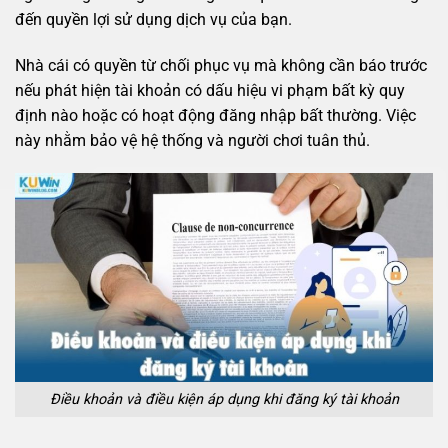
đến quyền lợi sử dụng dịch vụ của bạn.
Nhà cái có quyền từ chối phục vụ mà không cần báo trước
nếu phát hiện tài khoản có dấu hiệu vi phạm bất kỳ quy
định nào hoặc có hoạt động đăng nhập bất thường. Việc
này nhằm bảo vệ hệ thống và người chơi tuân thủ.
Điều khoản và điều kiện áp dụng khi đăng ký tài khoản