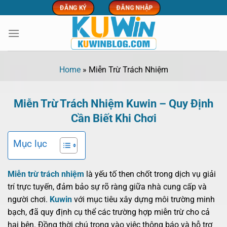
Chuyển
ĐĂNG NHẬP
ĐĂNG KÝ
đến
nội
dung
Home
»
Miễn Trừ Trách Nhiệm
Miễn Trừ Trách Nhiệm Kuwin – Quy Định
Cần Biết Khi Chơi
Mục lục
Miễn trừ trách nhiệm
là yếu tố then chốt trong dịch vụ giải
trí trực tuyến, đảm bảo sự rõ ràng giữa nhà cung cấp và
người chơi.
Kuwin
với mục tiêu xây dựng môi trường minh
bạch, đã quy định cụ thể các trường hợp miễn trừ cho cả
hai bên. Đồng thời chú trọng vào việc thông báo và hỗ trợ