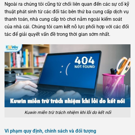
Ngoài ra chúng tôi cũng từ chối liên quan đến các sự cố kỹ
thuật phát sinh từ các đối tác bên thứ ba cung cấp dịch vụ
thanh toán, nhà cung cấp trò chơi nằm ngoài kiểm soát
của nhà cái. Chúng tôi cam kết nỗ lực phối hợp với các đối
tác để giải quyết vấn đề trong thời gian sớm nhất.
Kuwin miễn trừ trách nhiệm khi lỗi do kết nối
Vi phạm quy định, chính sách và đối tượng