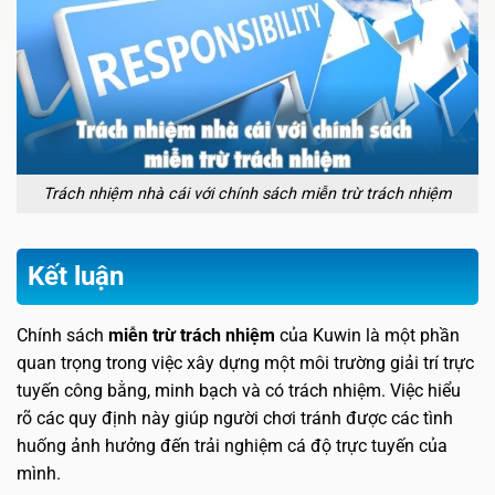
Trách nhiệm nhà cái với chính sách miễn trừ trách nhiệm
Kết luận
Chính sách
miễn trừ trách nhiệm
của Kuwin là một phần
quan trọng trong việc xây dựng một môi trường giải trí trực
tuyến công bằng, minh bạch và có trách nhiệm. Việc hiểu
rõ các quy định này giúp người chơi tránh được các tình
huống ảnh hưởng đến trải nghiệm cá độ trực tuyến của
mình.