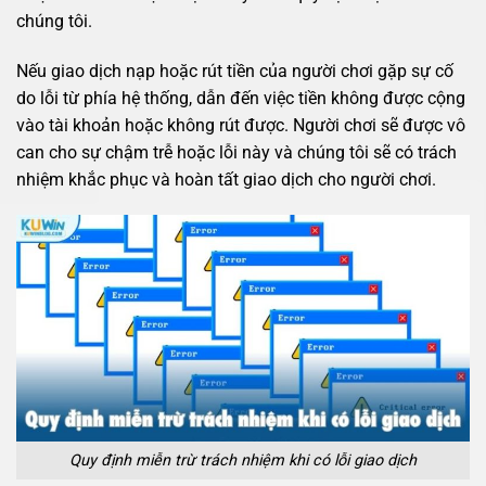
chúng tôi.
Nếu giao dịch nạp hoặc rút tiền của người chơi gặp sự cố
do lỗi từ phía hệ thống, dẫn đến việc tiền không được cộng
vào tài khoản hoặc không rút được. Người chơi sẽ được vô
can cho sự chậm trễ hoặc lỗi này và chúng tôi sẽ có trách
nhiệm khắc phục và hoàn tất giao dịch cho người chơi.
Quy định miễn trừ trách nhiệm khi có lỗi giao dịch