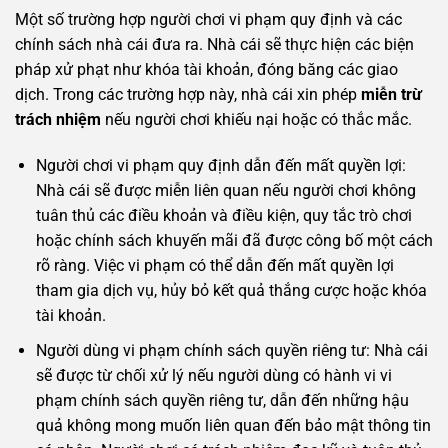
Một số trường hợp người chơi vi phạm quy định và các
chính sách nhà cái đưa ra. Nhà cái sẽ thực hiện các biện
pháp xử phạt như khóa tài khoản, đóng băng các giao
dịch. Trong các trường hợp này, nhà cái xin phép
miễn trừ
trách nhiệm
nếu người chơi khiếu nại hoặc có thắc mắc.
Người chơi vi phạm quy định dẫn đến mất quyền lợi:
Nhà cái sẽ được miễn liên quan nếu người chơi không
tuân thủ các điều khoản và điều kiện, quy tắc trò chơi
hoặc chính sách khuyến mãi đã được công bố một cách
rõ ràng. Việc vi phạm có thể dẫn đến mất quyền lợi
tham gia dịch vụ, hủy bỏ kết quả thắng cược hoặc khóa
tài khoản.
Người dùng vi phạm chính sách quyền riêng tư: Nhà cái
sẽ được từ chối xử lý nếu người dùng có hành vi vi
phạm chính sách quyền riêng tư, dẫn đến những hậu
quả không mong muốn liên quan đến bảo mật thông tin