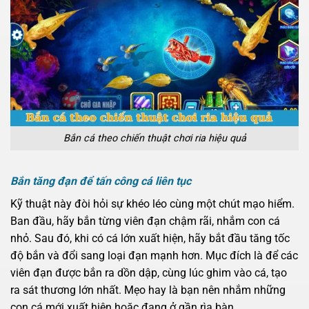
Bắn cá theo chiến thuật chơi ria hiệu quả
Bắn tăng đạn để tấn công cá liên tục
Kỹ thuật này đòi hỏi sự khéo léo cùng một chút mạo hiểm.
Ban đầu, hãy bắn từng viên đạn chậm rãi, nhắm con cá
nhỏ. Sau đó, khi có cá lớn xuất hiện, hãy bắt đầu tăng tốc
độ bắn và đổi sang loại đạn mạnh hơn. Mục đích là để các
viên đạn được bắn ra dồn dập, cùng lúc ghim vào cá, tạo
ra sát thương lớn nhất. Mẹo hay là bạn nên nhắm những
con cá mới xuất hiện hoặc đang ở gần rìa bàn.