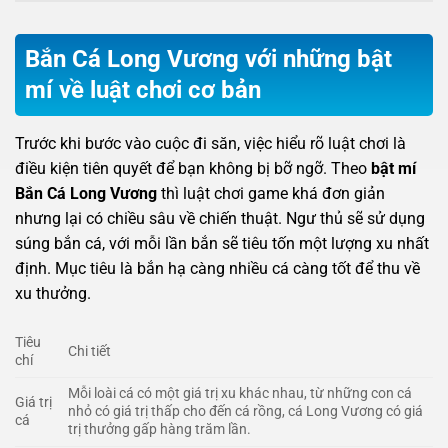
Bắn Cá Long Vương với những bật
mí về luật chơi cơ bản
Trước khi bước vào cuộc đi săn, việc hiểu rõ luật chơi là
điều kiện tiên quyết để bạn không bị bỡ ngỡ. Theo
bật mí
Bắn Cá Long Vương
thì luật chơi game khá đơn giản
nhưng lại có chiều sâu về chiến thuật. Ngư thủ sẽ sử dụng
súng bắn cá, với mỗi lần bắn sẽ tiêu tốn một lượng xu nhất
định. Mục tiêu là bắn hạ càng nhiều cá càng tốt để thu về
xu thưởng.
Tiêu
Chi tiết
chí
Mỗi loài cá có một giá trị xu khác nhau, từ những con cá
Giá trị
nhỏ có giá trị thấp cho đến cá rồng, cá Long Vương có giá
cá
trị thưởng gấp hàng trăm lần.