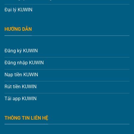
Đại lý KUWIN
HƯỚNG DẪN
Đăng ký KUWIN
Đăng nhập KUWIN
Nạp tiền KUWIN
Rút tiền KUWIN
Tải app KUWIN
THÔNG TIN LIÊN HỆ