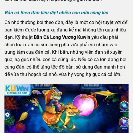
Bắn cá theo đàn tiêu diệt nhiều con mồi cùng lúc
Cá nhỏ thường bơi theo đàn, đây là một cơ hội tuyệt vời để
bạn kiếm được lượng xu đáng kể mà không tốn quá nhiều
đạn. Kỹ thuật
Bắn Cá Long Vương Kuwin
yêu cầu phải
chọn loại đạn có sức công phá vừa phải và nhắm vào
trung tâm của đàn cá. Khi bắn, những viên đạn sẽ xuyên
qua, hạ gục nhiều con cá cùng lúc. Nếu có cá lớn đang bơi
cùng đàn, có thể tăng tốc độ bắn, sử dụng đạn mạnh hơn
để vừa thu hoạch cá nhỏ, vừa hy vọng hạ gục cả cá lớn.