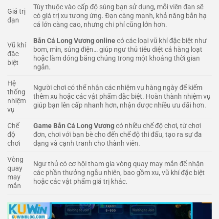
Tùy thuộc vào cấp độ súng bạn sử dụng, mỗi viên đạn sẽ
Giá trị
có giá trị xu tương ứng. Đạn càng mạnh, khả năng bắn hạ
đạn
cá lớn càng cao, nhưng chi phí cũng lớn hơn.
Bắn Cá Long Vương online
có các loại vũ khí đặc biệt như
Vũ khí
bom, mìn, súng điện… giúp ngư thủ tiêu diệt cá hàng loạt
đặc
hoặc làm đóng băng chúng trong một khoảng thời gian
biệt
ngắn.
Hệ
Người chơi có thể nhận các nhiệm vụ hàng ngày để kiếm
thống
thêm xu hoặc các vật phẩm đặc biệt. Hoàn thành nhiệm vụ
nhiệm
giúp bạn lên cấp nhanh hơn, nhận được nhiều ưu đãi hơn.
vụ
Chế
Game Bắn Cá Long Vương
có nhiều chế độ chơi, từ chơi
độ
đơn, chơi với bạn bè cho đến chế độ thi đấu, tạo ra sự đa
chơi
dạng và cạnh tranh cho thành viên.
Vòng
Ngư thủ có cơ hội tham gia vòng quay may mắn để nhận
quay
các phần thưởng ngẫu nhiên, bao gồm xu, vũ khí đặc biệt
may
hoặc các vật phẩm giá trị khác.
mắn