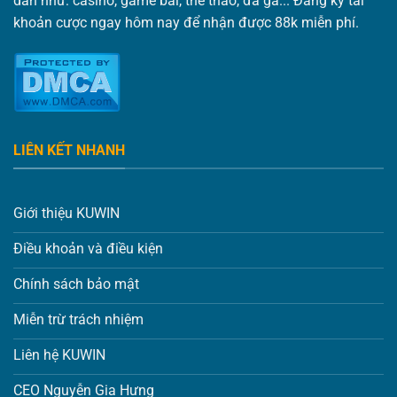
dẫn như: casino, game bài, thể thao, đá gà... Đăng ký tài
khoản cược ngay hôm nay để nhận được 88k miễn phí.
LIÊN KẾT NHANH
Giới thiệu KUWIN
Điều khoản và điều kiện
Chính sách bảo mật
Miễn trừ trách nhiệm
Liên hệ KUWIN
CEO Nguyễn Gia Hưng