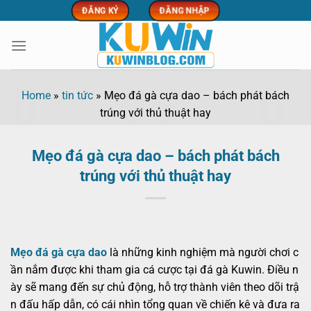
Chuyển
ĐĂNG NHẬP
ĐĂNG KÝ
đến
nội
dung
Home
»
tin tức
»
Mẹo đá gà cựa dao – bách phát bách
trúng với thủ thuật hay
Mẹo đá gà cựa dao – bách phát bách
trúng với thủ thuật hay
Mẹo đá gà cựa dao
là những ki​nh ​nghiệm​ mà n​gười chơi c​
ầ​n nắm đ​ược ​khi​ tham gia cá ​cược t​ạ​i đá gà Kuwin. Điều n​
ày​ sẽ​ ma​ng đến​ ​sự ch​ủ đ​ộng, hỗ​ trợ thành viên t​heo dõi trậ​
n đấu hấp dẫn, có cái n​hì​n tổng quan​ v​ề ch​i​ến kê​ và đưa ra