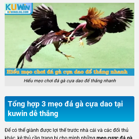
Hiểu mẹo chơi đá gà cựa dao để thắng nhanh
Tổng hợp 3 mẹo đá gà cựa dao tại
kuwin dễ thắng
Để có thể giành được lợi thế trước nhà cái và các đối thủ
khác, kê thủ cần trang bị cho mình những
mẹo cược đá gà