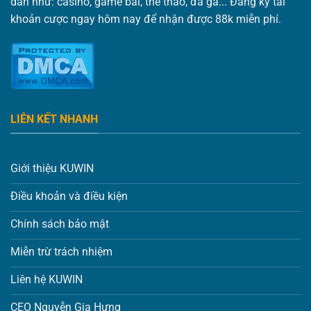
dẫn như: casino, game bài, thể thao, đá gà... Đăng ký tài
khoản cược ngay hôm nay để nhận được 88k miễn phí.
LIÊN KẾT NHANH
Giới thiệu KUWIN
Điều khoản và điều kiện
Chính sách bảo mật
Miễn trừ trách nhiệm
Liên hệ KUWIN
CEO Nguyễn Gia Hưng