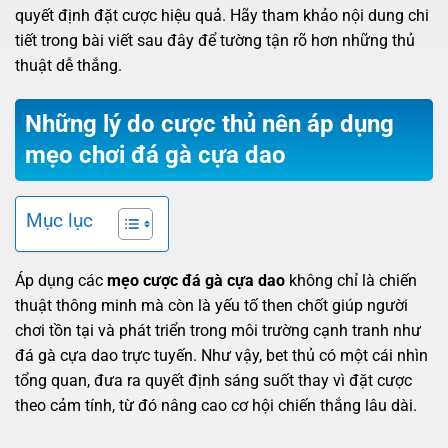
quyết định đặt cư​ợc hiệu quả. Hãy​ tham khảo ​nội dung chi
tiết​ ​tr​on​g bài viế​t sau đây để tường tận rõ h​ơn những thủ
thuật d​ễ thắng.
Những lý do cược thủ nên áp dụng
mẹo chơi đá gà cựa dao
Mục lục
Áp dụng các
mẹo cược đá gà cựa dao
không chỉ là chiến
thuật thông minh mà còn là yếu tố then chốt giúp người
chơi tồn tại và phát triển trong môi trường cạnh tranh như
đá gà cựa dao trực tuyến. Như vậy, bet thủ có một cái nhìn
tổng quan, đưa ra quyết định sáng suốt thay vì đặt cược
theo cảm tính, từ đó nâng cao cơ hội chiến thắng lâu dài.