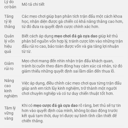
Lý do
Mô tả chi tiết
cơ bản
Tăng
Các mẹo chơi giúp bạn phân tích trận đấu một cách khoa
tỷ lệ
học, nhận diện được gà chiến có khả năng thắng cao hơn,
thắng
từ đó đưa ra quyết định cược chính xác hơn.
Quản
Biết cách áp dụng
mẹo chơi đá gà cựa dao
giúp kê thủ
lý vốn
phân bổ nguồn vốn hợp lý, tránh cược lớn vào những trận
hiệu
đấu rủi ro cao, bảo toàn được vốn và gia tăng lợi nhuận
quả
từ từ.
Mẹo chơi mang đến nhìn nhận trận đấu khách quan,
Giảm
tránh bị cuốn theo đám đông hay cảm xúc cá nhân, từ đó
rủi ro
giảm thiểu những quyết định sai lầm dẫn đến thua lỗ.
Nâng
Việc áp dụng, điều chỉnh các mẹo chơi qua từng trận đấu
cao
giúp anh em tích lũy kinh nghiệm, trở thành một người
kinh
chơi chuyên nghiệp và có tư duy chiến thuật tốt hơn.
nghiệm
Khi có
mẹo cược đá gà cựa dao
rõ ràng, bet thủ sẽ tự tin
Tâm lý
hơn vào quyết định của mình, không bị dao động trước
vững
kết quả tạm thời, duy trì được sự bình tĩnh cần thiết để
vàng
chiến thắng.