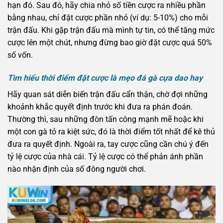
hạn đó. Sau đó, hãy chia nhỏ số tiền cược ra nhiều phần
bằng nhau, chỉ đặt cược phần nhỏ (ví dụ: 5-10%) cho mỗi
trận đấu. Khi gặp trận đấu mà mình tự tin, có thể tăng mức
cược lên một chút, nhưng đừng bao giờ đặt cược quá 50%
số vốn.
Tìm hiểu thời điểm đặt cược là mẹo đá gà cựa dao hay
Hãy quan sát diễn biến trận đấu cẩn thận, chờ đợi những
khoảnh khắc quyết định trước khi đưa ra phán đoán.
Thường thì, sau những đòn tấn công mạnh mẽ hoặc khi
một con gà tỏ ra kiệt sức, đó là thời điểm tốt nhất để kê thủ
đưa ra quyết định. Ngoài ra, tay cược cũng cần chú ý đến
tỷ lệ cược của nhà cái. Tỷ lệ cược có thể phản ánh phần
nào nhận định của số đông người chơi.