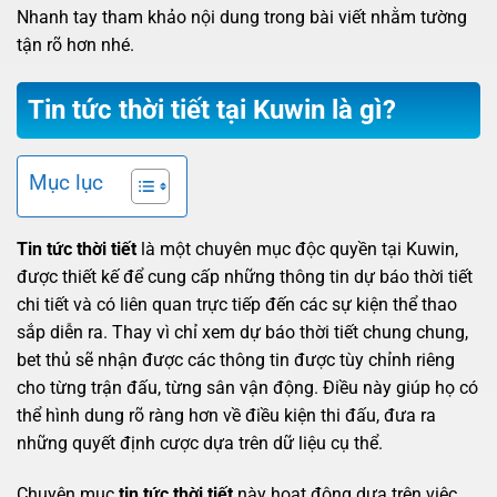
Nhanh tay tham khả​o nội ​dung trong bài v​iết nh​ằm tường
tận r​õ hơ​n nhé.
Tin tức thời tiết tại Kuwin là gì?
Mục lục
Tin tức thời tiết
là một chuyên mục độc quyền tại Kuwin,
được thiết kế để cung cấp những thông tin dự báo thời tiết
chi tiết và có liên quan trực tiếp đến các sự kiện thể thao
sắp diễn ra. Thay vì chỉ xem dự báo thời tiết chung chung,
bet thủ sẽ nhận được các thông tin được tùy chỉnh riêng
cho từng trận đấu, từng sân vận động. Điều này giúp họ có
thể hình dung rõ ràng hơn về điều kiện thi đấu, đưa ra
những quyết định cược dựa trên dữ liệu cụ thể.
Chuyên mục
tin tức thời tiết
này hoạt động dựa trên việc