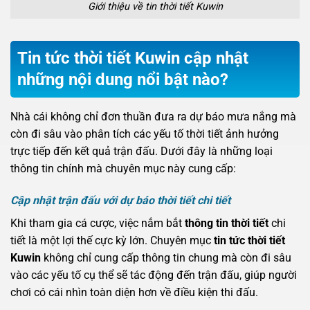
Giới thiệu về tin thời tiết Kuwin
Tin tức thời tiết Kuwin cập nhật
những nội dung nổi bật nào?
Nhà cái không chỉ đơn thuần đưa ra dự báo mưa nắng mà
còn đi sâu vào phân tích các yếu tố thời tiết ảnh hưởng
trực tiếp đến kết quả trận đấu. Dưới đây là những loại
thông tin chính mà chuyên mục này cung cấp:
Cập nhật trận đấu với dự báo thời tiết chi tiết
Khi tham gia cá cược, việc nắm bắt
thông tin thời tiết
chi
tiết là một lợi thế cực kỳ lớn. Chuyên mục
tin tức thời tiết
Kuwin
không chỉ cung cấp thông tin chung mà còn đi sâu
vào các yếu tố cụ thể sẽ tác động đến trận đấu, giúp người
chơi có cái nhìn toàn diện hơn về điều kiện thi đấu.