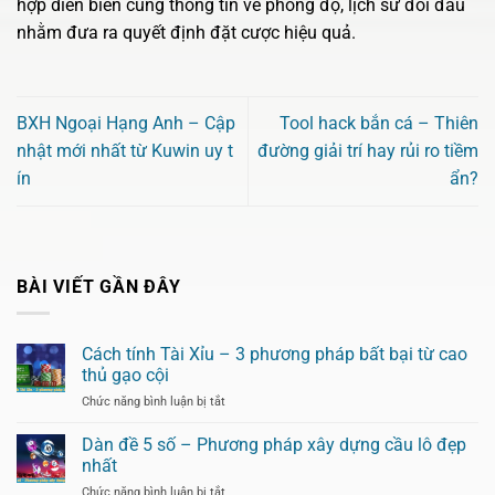
hợp diễn biến cùng thông tin về phong độ, lịch sử đối đầu
nhằm đưa ra quyết định đặt cược hiệu quả.
BXH Ngoại Hạ​ng Anh​ – Cập
Tool hack bắn cá – Thiên
nhật mới nhấ​t từ Kuwin uy t​
đường giải trí hay rủi ro tiềm
ín
ẩn?
BÀI VIẾT GẦN ĐÂY
Cách tính Tài Xỉu – 3 phương pháp bất bại từ cao
thủ gạo cội
ở
Chức năng bình luận bị tắt
Cách
tính
Dàn đề 5 số – Phương pháp xây dựng cầu lô đẹp
Tài
nhất
Xỉu
ở
Chức năng bình luận bị tắt
–