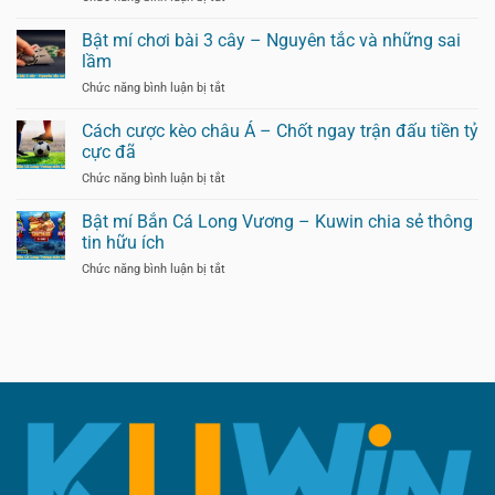
Dàn
3
đề
Bật mí chơi bài 3 cây – Nguyên tắc và những sai
phương
5
pháp
lầm
số
bất
ở
Chức năng bình luận bị tắt
–
bại
Bật
Phương
từ
mí
Cách cược kèo châu Á – Chốt ngay trận đấu tiền tỷ
pháp
cao
chơi
xây
cực đã
thủ
bài
dựng
gạo
ở
Chức năng bình luận bị tắt
3
cầu
cội
Cách
cây
lô
cược
Bật mí Bắn Cá Long Vương – Kuwin chia sẻ thông
–
đẹp
kèo
Nguyên
tin hữu ích
nhất
châu
tắc
ở
Chức năng bình luận bị tắt
Á
và
Bật
–
những
mí
Chốt
sai
Bắn
ngay
lầm
Cá
trận
Long
đấu
Vương
tiền
–
tỷ
Kuwin
cực
chia
đã
sẻ
thông
tin