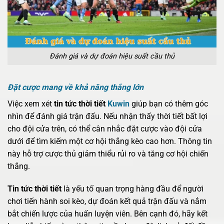
Đánh giá và dự đoán hiệu suất cầu thủ
Đặt cược mang về khả năng thắng lớn
Việc xem xét
tin tức thời tiết
Kuwin
giúp bạn có thêm góc
nhìn để đánh giá trận đấu. Nếu nhận thấy thời tiết bất lợi
cho đội cửa trên, có thể cân nhắc đặt cược vào đội cửa
dưới để tìm kiếm một cơ hội thắng kèo cao hơn. Thông tin
này hỗ trợ cược thủ giảm thiểu rủi ro và tăng cơ hội chiến
thắng.
Tin tức thời tiết
là yếu tố quan trọng hàng đầu để người
chơi tiến hành soi kèo, dự đoán kết quả trận đấu và nắm
bắt chiến lược của huấn luyện viên. Bên cạnh đó, hãy kết