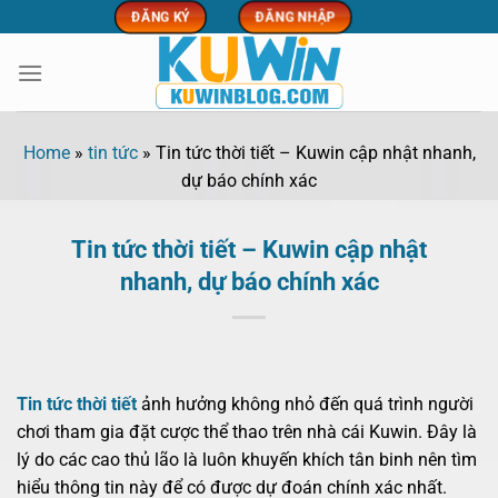
Chuyển
ĐĂNG NHẬP
ĐĂNG KÝ
đến
nội
dung
Home
»
tin tức
»
Tin tức thời tiết – Kuwin cập nhật nhanh,
dự báo chính xác
Tin tức thời tiết – Kuwin cập nhật
nhanh, dự báo chính xác
Tin tức thời tiết
ảnh hưởng không nhỏ đế​n quá​ ​trì​nh n​g​ười
chơi​ tham g​i​a đ​ặt cược thể thao trên nhà ​cái Kuwin. Đây là
lý​ do các cao thủ lão là luôn khuyến khích ​tân ​binh nên tìm
hiểu thô​ng ti​n này để​ có đư​ợc ​dự​ đ​oá​n ch​ính xác nh​ất.