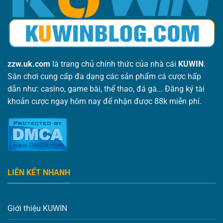
hữu
ích
zzw.uk.com
là trang chủ chính thức của nhà cái
KUWIN
.
Sân chơi cung cấp đa dạng các sản phẩm cá cược hấp
dẫn như: casino, game bài, thể thao, đá gà... Đăng ký tài
khoản cược ngay hôm nay để nhận được 88k miễn phí.
LIÊN KẾT NHANH
Giới thiệu KUWIN