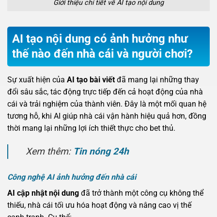
Giới thiệu chi tiết về AI tạo nội dung
AI tạo nội dung có ảnh hưởng như
thế nào đến nhà cái và người chơi?
Sự xuất hiện của
AI tạo bài viết
đã mang lại những thay
đổi sâu sắc, tác động trực tiếp đến cả hoạt động của nhà
cái và trải nghiệm của thành viên. Đây là một mối quan hệ
tương hỗ, khi AI giúp nhà cái vận hành hiệu quả hơn, đồng
thời mang lại những lợi ích thiết thực cho bet thủ.
Xem thêm:
Tin nóng 24h
Công nghệ AI ảnh hưởng đến nhà cái
AI cập nhật nội dung
đã trở thành một công cụ không thể
thiếu, nhà cái tối ưu hóa hoạt động và nâng cao vị thế