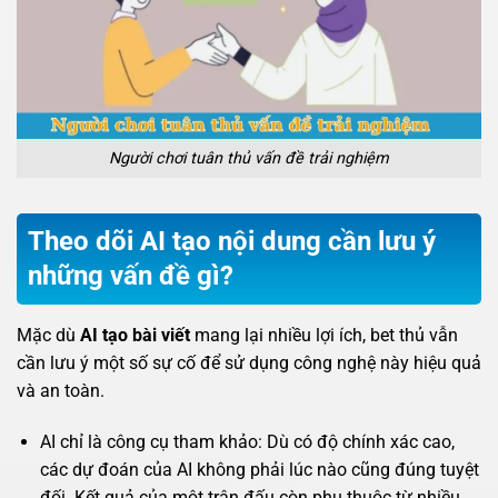
Người chơi tuân thủ vấn đề trải nghiệm
Theo dõi AI tạo nội dung cần lưu ý
những vấn đề gì?
Mặc dù
AI tạo bài viết
mang lại nhiều lợi ích, bet thủ vẫn
cần lưu ý một số sự cố để sử dụng công nghệ này hiệu quả
và an toàn.
AI chỉ là công cụ tham khảo: Dù có độ chính xác cao,
các dự đoán của AI không phải lúc nào cũng đúng tuyệt
đối. Kết quả của một trận đấu còn phụ thuộc từ nhiều