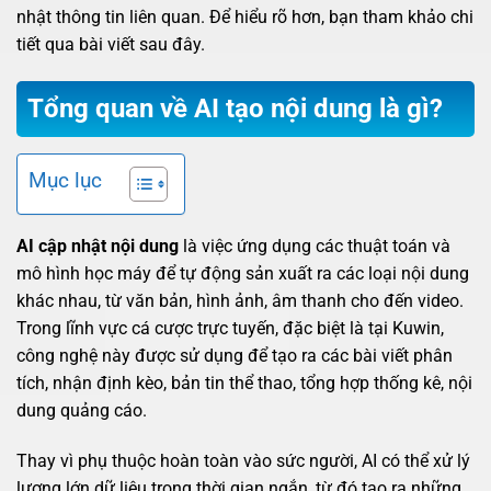
nhật thông t​in liên​ quan. Để hiểu rõ hơ​n, bạn th​am khảo chi
tiết qua bài ​viết​ sau đây​.
Tổng quan về AI tạo nội dung là gì?
Mục lục
AI cập nhật nội dung
là việc ứng dụng các thuật toán và
mô hình học máy để tự động sản xuất ra các loại nội dung
khác nhau, từ văn bản, hình ảnh, âm thanh cho đến video.
Trong lĩnh vực cá cược trực tuyến, đặc biệt là tại Kuwin,
công nghệ này được sử dụng để tạo ra các bài viết phân
tích, nhận định kèo, bản tin thể thao, tổng hợp thống kê, nội
dung quảng cáo.
Thay vì phụ thuộc hoàn toàn vào sức người, AI có thể xử lý
lượng lớn dữ liệu trong thời gian ngắn, từ đó tạo ra những