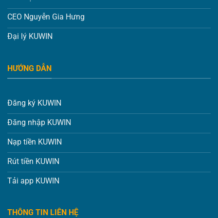
CEO Nguyễn Gia Hưng
Đại lý KUWIN
HƯỚNG DẪN
Đăng ký KUWIN
Đăng nhập KUWIN
Nạp tiền KUWIN
Rút tiền KUWIN
Tải app KUWIN
THÔNG TIN LIÊN HỆ