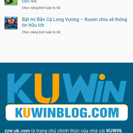
cực đã
thủ
bài
dựng
gạo
ở
Chức năng bình luận bị tắt
3
cầu
cội
Cách
cây
lô
cược
Bật mí Bắn Cá Long Vương – Kuwin chia sẻ thông
–
đẹp
kèo
Nguyên
tin hữu ích
nhất
châu
tắc
ở
Chức năng bình luận bị tắt
Á
và
Bật
–
những
mí
Chốt
sai
Bắn
ngay
lầm
Cá
trận
Long
đấu
Vương
tiền
–
tỷ
Kuwin
cực
chia
đã
sẻ
thông
tin
hữu
ích
zzw.uk.com
là trang chủ chính thức của nhà cái
KUWIN
.