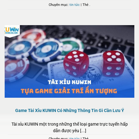
Chuyên mục:
tin tức
| Thẻ
.
Game Tài Xỉu KUWIN Có Những Thông Tin Gì Cần Lưu Ý
Tài xỉu KUWIN một trong những thể loại game trực tuyến hấp
dẫn được yêu [...]
Chuyên mục:
tin tức
| Thẻ
.