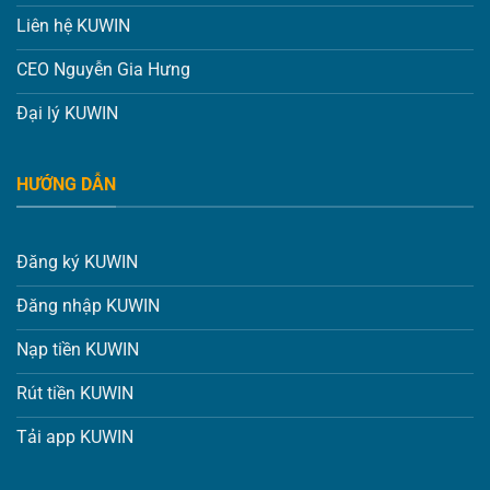
Liên hệ KUWIN
CEO Nguyễn Gia Hưng
Đại lý KUWIN
HƯỚNG DẪN
Đăng ký KUWIN
Đăng nhập KUWIN
Nạp tiền KUWIN
Rút tiền KUWIN
Tải app KUWIN