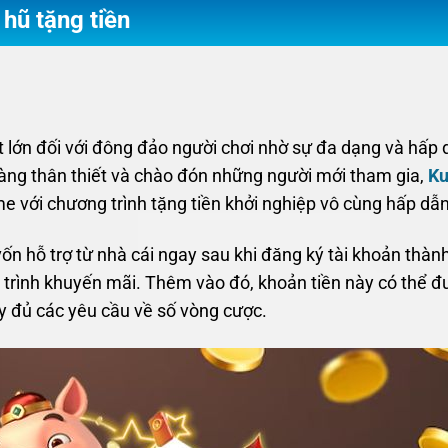
 hũ tặng tiền
út lớn đối với đông đảo người chơi nhờ sự đa dạng và hấp
àng thân thiết và chào đón những người mới tham gia,
Ku
ame với chương trình tặng tiền khởi nghiệp vô cùng hấp dẫ
ốn hỗ trợ từ nhà cái ngay sau khi đăng ký tài khoản thàn
g trình khuyến mãi. Thêm vào đó, khoản tiền này có thể đ
ầy đủ các yêu cầu về số vòng cược.