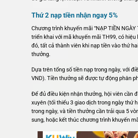
Thứ 2 nạp tiền nhận ngay 5%
Chương trình khuyến mãi “NẠP TIỀN NGÀ
triển khai với mã khuyến mãi TH99, có hiệu 
đó, tất cả thành viên khi nạp tiền vào thứ h
thưởng.
Dựa trên tổng số tiền nạp trong ngày, với đ
VND). Tiền thưởng sẽ được tự động phân phá
Để đủ điều kiện nhận thưởng, hội viên cần đ
xuyên (tối thiểu 3 giao dịch trong ngày thứ h
trong ngày, và tiền thưởng cần trải qua 5 vòn
sung, hoặc kết thúc chương trình khuyến m