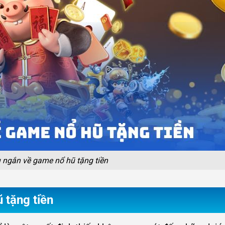
̣u ngắn về game nổ hũ tặng tiền
ũ tặng tiền