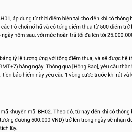
H01, áp dụng từ thời điểm hiện tại cho đến khi có thông 
 các trò chơi nổ hũ và có tổng điểm thua từ 500 điểm trở 
 ngày hôm sau, với mức hoàn trả tối đa lên tới 25.000.00
 bảng tỷ lệ tương ứng với tổng điểm thua, và sẽ được hệ 
 (GMT+7) hàng ngày. Thông qua [Hồng Bao], yêu cầu thàn
 tiền bảo hiểm này yêu cầu 1 vòng cược trước khi rút và
 mã khuyến mãi BH02. Theo đó, từ nay đến khi có thông
m (tương đương 500.000 VND) trở lên trong ngày sẽ nhận đ
tích lũy.