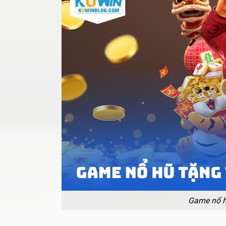
Game nổ hũ 