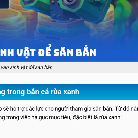
vàn sinh vật để săn bắn
ởng trong bắn cá rùa xanh
sẽ hỗ trợ đắc lực cho người tham gia săn bắn. Từ đó nâ
 trong việc hạ gục mục tiêu, đặc biệt là rùa xanh: