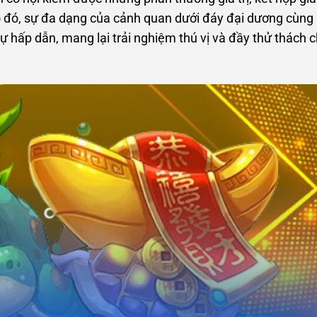
 đó, sự đa dạng của cảnh quan dưới đáy đại dương cùng 
 hấp dẫn, mang lại trải nghiệm thú vị và đầy thử thách 