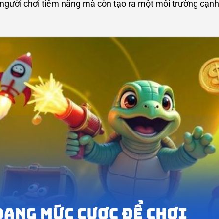
người chơi tiềm năng mà còn tạo ra một môi trường cạnh