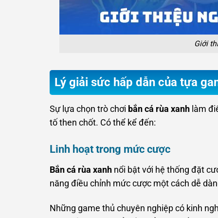
Giới t
Lý giải sức hấp dẫn của tựa g
Sự lựa chọn trò chơi
bắn cá rùa xanh
làm điể
tố then chốt. Có thể kể đến:
Linh hoạt trong mức cược
Bắn cá rùa xanh
nổi bật với hệ thống đặt cư
năng điều chỉnh mức cược một cách dễ dàng
Những game thủ chuyên nghiệp có kinh ngh