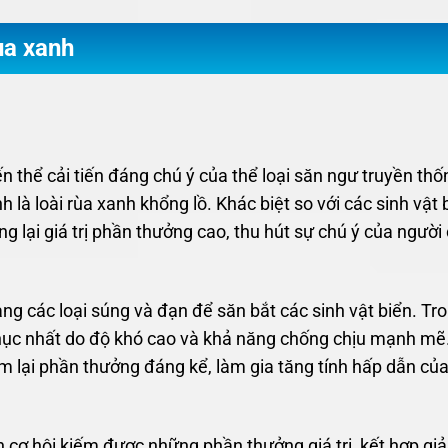
rùa xanh
n thể cải tiến đáng chú ý của thể loại săn ngư truyền thố
 là loài rùa xanh khổng lồ. Khác biệt so với các sinh vật 
g lại giá trị phần thưởng cao, thu hút sự chú ý của người 
 dạng các loại súng và đạn để săn bắt các sinh vật biển. Tr
hục nhất do độ khó cao và khả năng chống chịu mạnh mẽ
em lại phần thưởng đáng kể, làm gia tăng tính hấp dẫn của
cơ hội kiếm được những phần thưởng giá trị, kết hợp giải 