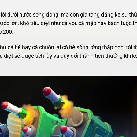
iới dưới nước sống động, mà còn gia tăng đáng kể sự thú 
hước lớn, khó tiêu diệt như cá voi, cá mập hay bạch tuộc 
 x200.
hư cá hề hay cá chuồn lại có hệ số thưởng thấp hơn, tối th
u diệt sẽ được tích lũy và quy đổi thành tiền thưởng khi k