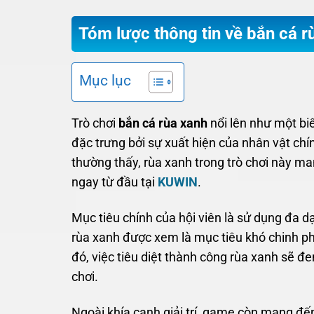
Tóm lược thông tin về bắn cá 
Mục lục
Trò chơi
bắn cá rùa xanh
nổi lên như một biế
đặc trưng bởi sự xuất hiện của nhân vật chính
thường thấy, rùa xanh trong trò chơi này man
ngay từ đầu tại
KUWIN
.
Mục tiêu chính của hội viên là sử dụng đa
rùa xanh được xem là mục tiêu khó chinh p
đó, việc tiêu diệt thành công rùa xanh sẽ đ
chơi.
Ngoài khía cạnh giải trí, game còn mang đến 