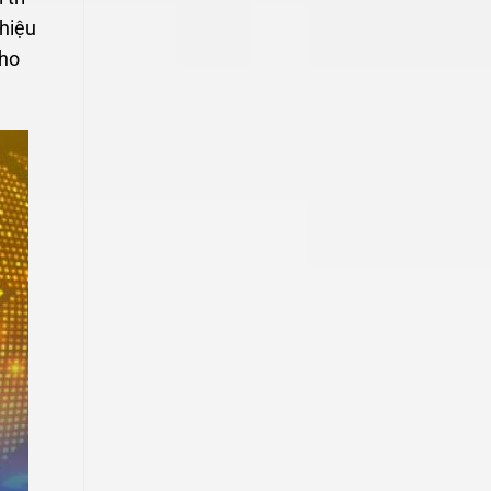
đấu
Long
tiền
hiệu
Vương
tỷ
cho
–
cực
Kuwin
đã
chia
sẻ
thông
tin
hữu
ích