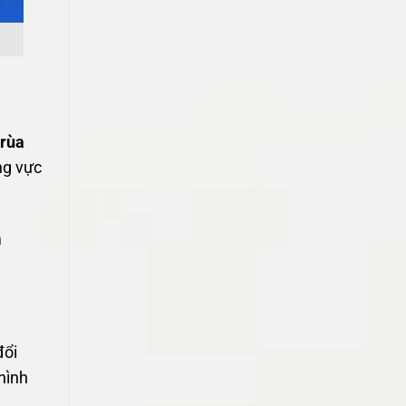
 rùa
ng vực
m
ổi
hình