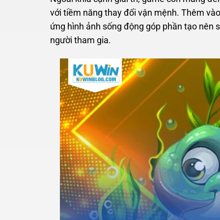
với tiềm năng thay đổi vận mệnh. Thêm vào
ứng hình ảnh sống động góp phần tạo nên sự
người tham gia.