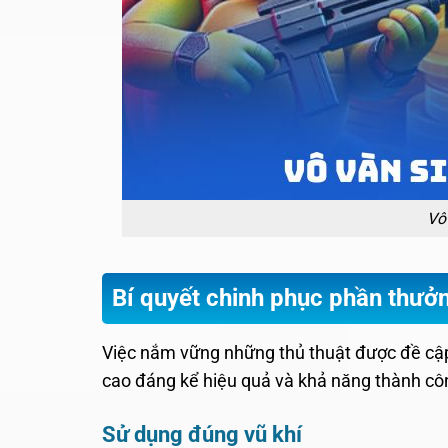
Vô 
Bí quyết chinh phục phần thư
Việc nắm vững những thủ thuật được đề cập 
cao đáng kể hiệu quả và khả năng thành công
Sử dụng đúng vũ khí