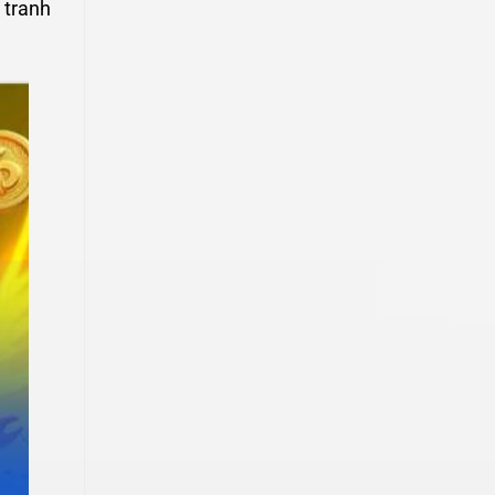
 tranh