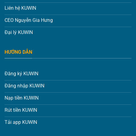
Liên hệ KUWIN
CEO Nguyễn Gia Hưng
Đại lý KUWIN
HƯỚNG DẪN
Đăng ký KUWIN
Đăng nhập KUWIN
Nạp tiền KUWIN
Rút tiền KUWIN
Tải app KUWIN