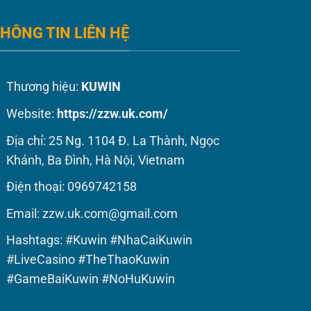
Vương
tỷ
–
cực
HÔNG TIN LIÊN HỆ
Kuwin
đã
chia
sẻ
thông
tin
Thương hiệu:
KUWIN
hữu
ích
Website:
https://zzw.uk.com/
Địa chỉ: 25 Ng. 1104 Đ. La Thành, Ngọc
Khánh, Ba Đình, Hà Nội, Vietnam
Điện thoại: 0969742158
Email:
zzw.uk.com@gmail.com
Hashtags: #Kuwin #NhaCaiKuwin
#LiveCasino #TheThaoKuwin
#GameBaiKuwin #NoHuKuwin