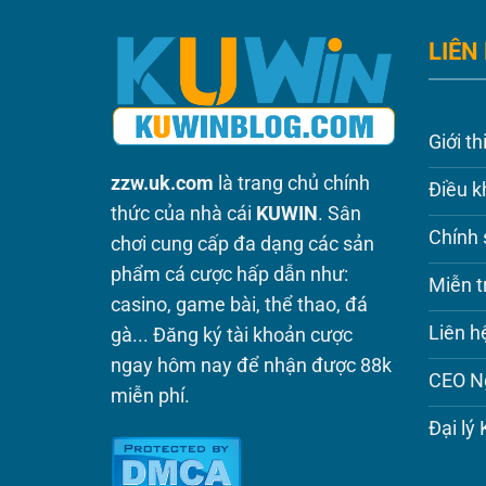
LIÊN
Giới t
zzw.uk.com
là trang chủ chính
Điều k
thức của nhà cái
KUWIN
. Sân
Chính 
chơi cung cấp đa dạng các sản
phẩm cá cược hấp dẫn như:
Miễn t
casino, game bài, thể thao, đá
Liên 
gà... Đăng ký tài khoản cược
ngay hôm nay để nhận được 88k
CEO N
miễn phí.
Đại lý