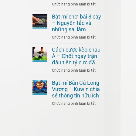
ở
Chức năng bình luận bị tắt
3
Dàn
phương
đề
Bật mí chơi bài 3 cây
pháp
5
– Nguyên tắc và
bất
số
những sai lầm
bại
–
từ
ở
Chức năng bình luận bị tắt
Phương
cao
Bật
pháp
thủ
mí
Cách cược kèo châu
xây
gạo
chơi
Á – Chốt ngay trận
dựng
cội
bài
đấu tiền tỷ cực đã
cầu
3
lô
ở
Chức năng bình luận bị tắt
cây
đẹp
Cách
–
nhất
cược
Bật mí Bắn Cá Long
Nguyên
kèo
Vương – Kuwin chia
tắc
châu
sẻ thông tin hữu ích
và
Á
những
ở
Chức năng bình luận bị tắt
–
sai
Bật
Chốt
lầm
mí
ngay
Bắn
trận
Cá
đấu
Long
tiền