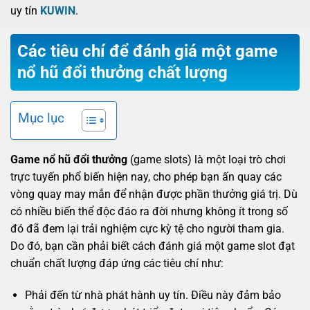
uy tín
KUWIN
.
Các tiêu chí để đánh giá một game
nổ hũ đổi thưởng chất lượng
Mục lục
Game nổ hũ đổi thưởng
(game slots) là một loại trò chơi
trực tuyến phổ biến hiện nay, cho phép bạn ấn quay các
vòng quay may mắn để nhận được phần thưởng giá trị. Dù
có nhiều biến thể độc đáo ra đời nhưng không ít trong số
đó đã đem lại trải nghiệm cực kỳ tệ cho người tham gia.
Do đó, bạn cần phải biết cách đánh giá một game slot đạt
chuẩn chất lượng đáp ứng các tiêu chí như:
Phải đến từ nhà phát hành uy tín. Điều này đảm bảo