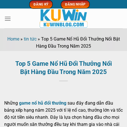
Chuyển
ĐĂNG NHẬP
ĐĂNG KÝ
đến
nội
dung
Home
»
tin tức
»
Top 5 Game Nổ Hũ Đổi Thưởng Nổi Bật
Hàng Đầu Trong Năm 2025
Top 5 Game Nổ Hũ Đổi Thưởng Nổi
Bật Hàng Đầu Trong Năm 2025
Những
game nổ hũ đổi thưởng
sau đây đang dẫn đầu
bảng xếp hạng năm 2025 với tỉ lệ nổ cao, thưởng lớn và tốc
độ rút tiền siêu nhanh. Đây là lựa chọn hàng đầu cho mọi
người muốn săn thưởng đều tay khi tham gia vào nhà cái