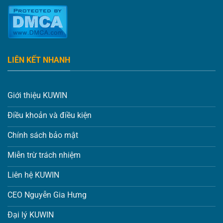
LIÊN KẾT NHANH
Giới thiệu KUWIN
Điều khoản và điều kiện
Chính sách bảo mật
Miễn trừ trách nhiệm
Liên hệ KUWIN
CEO Nguyễn Gia Hưng
Đại lý KUWIN